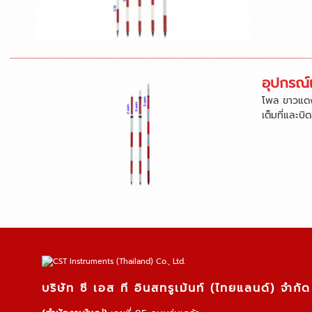
อุปกรณ์
โพล ขาวแดง 
เต็มที่และบิ
บริษัท ซี เอส ที อินสทรูเม้นท์ (ไทยแลนด์) จำกัด