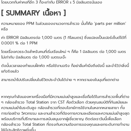
โดยบวกกับค่าคงที่อีก 3 ก็จะเท่ากับ ERROR ± 5 มิลลิเมตรนั่นเอง
[ SUMMARY เนื้อหา ]
ความหมายของ PPM ในส่วนของงานวงการสำรวจ นั้นก็คือ ‘parts per million’
หรือ
ค่า ERROR มิลลิเมตรต่อ 1,000 เมตร (1 กิโลเมตร) ซึ่งแปลงเป็นเปอร์เซ็นต์ได้ที่
0.0001 % ต่อ 1 PPM
โดยเรื่องควรระวังสำหรับคนที่เริ่มเรียนใหม่ ๆ ก็คือ 1 มิลลิเมตร ต่อ 1,000 เมตร
ไม่เท่ากับ มิลลิเมตร ต่อ 1,000 เมตรนะจ๊ะ
ดังนั้นเวลาลองทำแบบฝึกหัด หรือใช้งานจริง ก็อย่าลืมคำนึงถึงข้อนี้ และจำไว้ว่าสิ่งนี้
แท้จริงแล้ว
สามารถนำไปปรับเปลี่ยนในชีวิตประจำวันได้ง่าย ๆ หากเรามองในมุมที่แตกต่าง
หากคุณกำลังมองหาเครื่องมือที่มีความแม่นยำสูงและเชื่อถือได้ในการสำรวจพื้นที่ต่าง
ๆ กล้องสำรวจ Total Station จาก CST คือตัวเลือก ด้วยคุณสมบัติที่ทัน
สมัยและ
ความแม่นยำในระดับสูง กล้องสำรวจที่ตอบโจทย์การใช้งานในหลากหลายสาขา ทั้ง
การก่อสร้าง วิศวกรรม และงานสำรวจที่ต้องการความละเอียดและความแม่นยำสูงสุด
พร้อมบริการที่ปรึกษาและการสนับสนุนจากผู้เชี่ยวชาญ ติดต่อเราวันนี้เพื่อเลือก
กล้องสำรวจ Total Station ที่ตรงกับความต้องการของคุณและยกระดับการทำงาน
ให้มีประสิทธิภาพยิ่งขึ้น