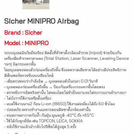
Sicher MINIPRO Airbag
Brand : Sicher
Model : MINIPRO
ระบบถุงลมนิรภัยอัจฉริยะ ติดตั้งที่หัวขาตั้งกล้องสำรวจ (tripod) ช่วยป้องกัน
เครื่องมือสำรวจราคาแพง (Total Station, Laser Scanner, Leveling Device
ฯลฯ) ล้มกระแทกพื้น
โดยถุงลมจะพองตัวก่อนเครื่องถึงพื้น จึงลดความเสียหายได้อย่างมีประสิทธิภาพ
มีเซ็นเซอร์ตรวจจับแบบเรียลไทม์
- เมื่อตรวจพบว่ากำลังล้ม → ถุงลมพองตัวในเวลา 0.01 วินาที
- ถุงลมพองก่อนเครื่องถึงพื้น → ป้องกันเครื่องกระแทกพื้นโดยตรง
- ตรวจจับการล้มจริงเท่านั้น ไม่พองโดยไม่จำเป็นเบาและไม่รบกวนงานผ้าบางเบา
- ไม่บังการใช้งานหรือตั้งเครื่อง
- แบตใช้งานนาน2 ก้อน Li-ion (18650) ใช้งานต่อเนื่องได้ถึง 60 ชั่วโมง
- ปลอดภัย เพราะทำงานเฉพาะตอนติดขาตั้งกล้องเท่านั้น
- ทนสภาพอากาศกันน้ำ กันฝุ่น อุณหภูมิ -40°C ถึง +65°C
- ใช้ได้กับทุกยี่ห้อ เช่น TOPCON, LEICA, SOKKIA
- หลังใช้งานแล้วนำกลับไปรีเซ็ตได้สูงสุด 5 ครั้ง