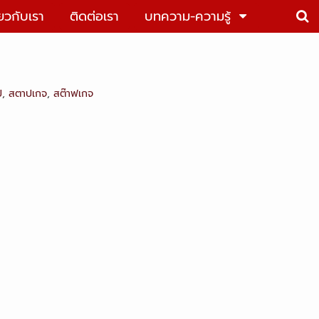
่ยวกับเรา
ติดต่อเรา
บทความ-ความรู้
ป
,
สตาปเกจ
,
สต๊าฟเกจ