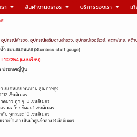
ยธา
สินค้างานจราจร
บริการของเรา
เกี
ลส
,
อุปกรณ์สำรวจ
,
อุปกรณ์เสริมงานสำรวจ
,
อุปกรณ์เซอร์เวย์
,
สตาฟเกจ
,
สต๊า
บน้ำ แบบสแตนเลส (Stainless staff gauge)
ุ่น I-102254 (แบบเรียบ)
 ประเทศญี่ปุ่น
จาก สแตนเลส ทนทาน คุณภาพสูง
*12 เซ็นติเมตร
งคาดยาว ทุก ๆ 10 เซนติเมตร
ีความกว้าง ขีดละ 1 เซนติเมตร
กำกับ ทุกระยะ 10 เซนติเมตร
บเจาะยึดเสา เส้นผ่าศูนย์กลาง 8 มิลลิเมตร