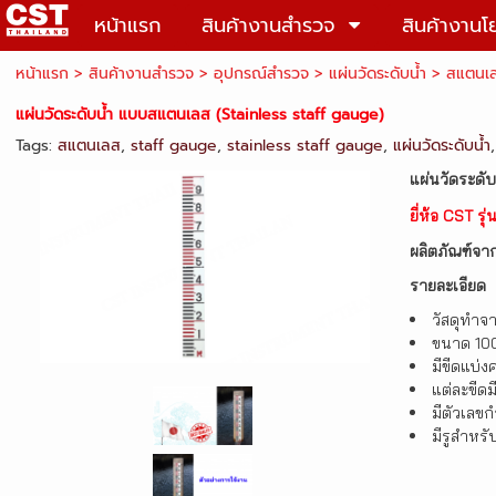
หน้าแรก
สินค้างานสำรวจ
สินค้างานโ
หน้าแรก
> สินค้างานสำรวจ >
อุปกรณ์สำรวจ
>
แผ่นวัดระดับน้ำ
>
สแตนเ
แผ่นวัดระดับน้ำ แบบสแตนเลส (Stainless staff gauge)
Tags:
สแตนเลส
,
staff gauge
,
stainless staff gauge
,
แผ่นวัดระดับน้ำ
แผ่นวัดระดั
ยี่ห้อ CST ร
ผลิตภัณฑ์จาก
รายละเอียด
วัสดุทำ
ขนาด 100
มีขีดแบ่
แต่ละขีดม
มีตัวเลข
มีรูสำหรั